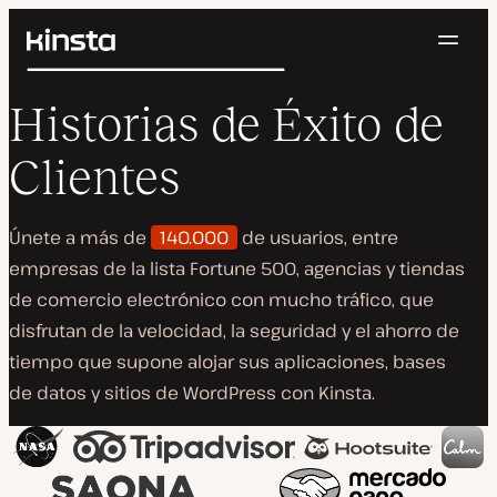
Naveg
Kinsta®
Buscar
Plataforma
Historias de Éxito de
Soluciones
Iniciar Sesión
Pruébalo gratis
Precios
Clientes
Recursos
Contacto
Únete a más de
140.000
de usuarios, entre
empresas de la lista Fortune 500, agencias y tiendas
de comercio electrónico con mucho tráfico, que
disfrutan de la velocidad, la seguridad y el ahorro de
tiempo que supone alojar sus aplicaciones, bases
de datos y sitios de WordPress con Kinsta.