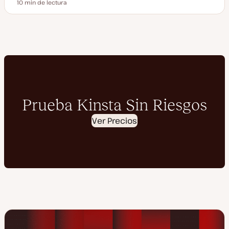
10 min de lectura
Tiempo de lectura
Prueba Kinsta Sin Riesgos
Ver Precios