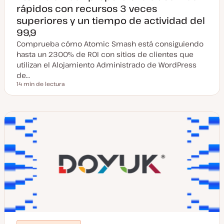
rápidos con recursos 3 veces
superiores y un tiempo de actividad del
99,9
Comprueba cómo Atomic Smash está consiguiendo
hasta un 2300% de ROI con sitios de clientes que
utilizan el Alojamiento Administrado de WordPress
de…
14 min de lectura
Tiempo de lectura