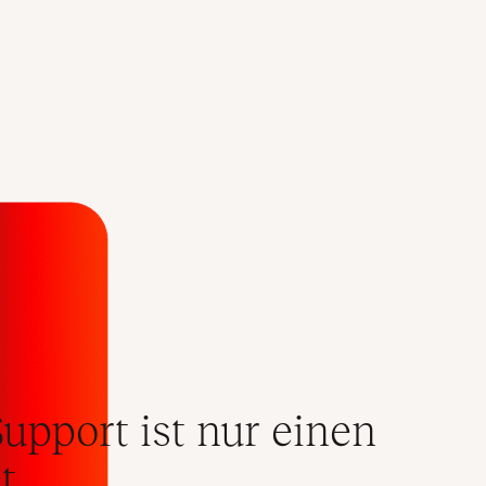
upport ist nur einen
t