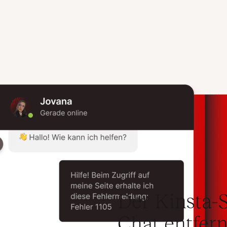
Der Kinsta-S
Chat entfern