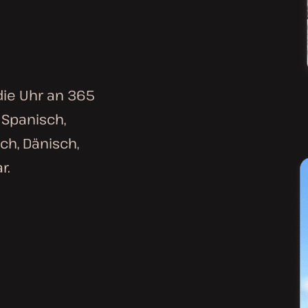
die Uhr an 365
 Spanisch,
sch, Dänisch,
r.