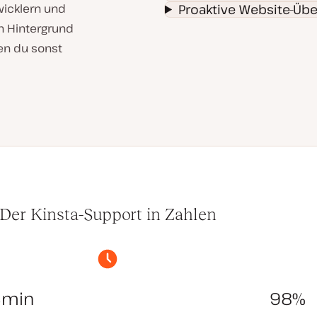
wicklern und
Proaktive Website-Ü
n Hintergrund
en du sonst
Der Kinsta-Support in Zahlen
3min
98%