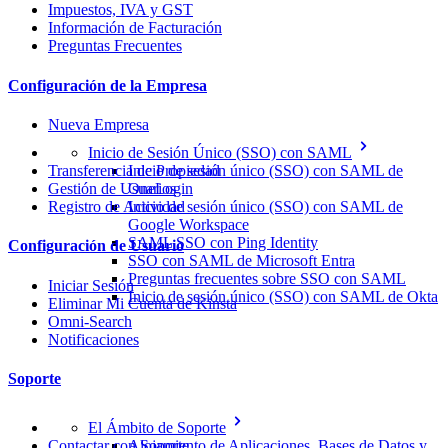
Impuestos, IVA y GST
Información de Facturación
Preguntas Frecuentes
Configuración de la Empresa
Nueva Empresa
Inicio de Sesión Único (SSO) con SAML
Transferencia de Propiedad
Inicio de sesión único (SSO) con SAML de
Gestión de Usuarios
OneLogin
Registro de Actividad
Inicio de sesión único (SSO) con SAML de
Google Workspace
SAML SSO con Ping Identity
Configuración de Usuario
SSO con SAML de Microsoft Entra
Preguntas frecuentes sobre SSO con SAML
Iniciar Sesión
Inicio de sesión único (SSO) con SAML de Okta
Eliminar Mi Cuenta de Kinsta
Omni-Search
Notificaciones
Soporte
El Ámbito de Soporte
Contactar con Soporte
Alojamiento de Aplicaciones, Bases de Datos y