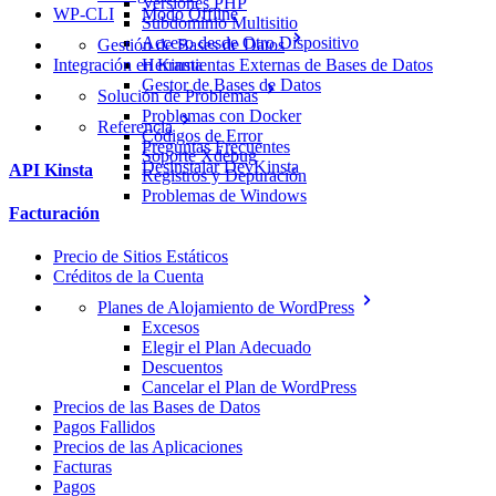
Versiones PHP
WP-CLI
Modo Offline
Subdominio Multisitio
Acceso desde Otro Dispositivo
Gestión de Bases de Datos
Integración en Kinsta
Herramientas Externas de Bases de Datos
Gestor de Bases de Datos
Solución de Problemas
Problemas con Docker
Referencia
Códigos de Error
Preguntas Frecuentes
Soporte Xdebug
Desinstalar DevKinsta
API Kinsta
Registros y Depuración
Problemas de Windows
Facturación
Precio de Sitios Estáticos
Créditos de la Cuenta
Planes de Alojamiento de WordPress
Excesos
Elegir el Plan Adecuado
Descuentos
Cancelar el Plan de WordPress
Precios de las Bases de Datos
Pagos Fallidos
Precios de las Aplicaciones
Facturas
Pagos