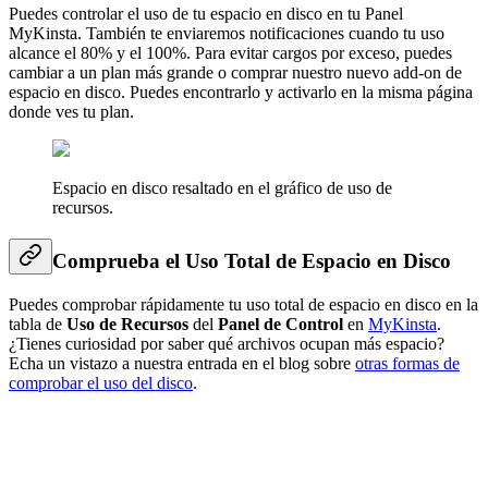
Puedes controlar el uso de tu espacio en disco en tu Panel
MyKinsta. También te enviaremos notificaciones cuando tu uso
alcance el 80% y el 100%. Para evitar cargos por exceso, puedes
cambiar a un plan más grande o comprar nuestro nuevo add-on de
espacio en disco. Puedes encontrarlo y activarlo en la misma página
donde ves tu plan.
Espacio en disco resaltado en el gráfico de uso de
recursos.
Comprueba el Uso Total de Espacio en Disco
Puedes comprobar rápidamente tu uso total de espacio en disco en la
tabla de
Uso de Recursos
del
Panel de Control
en
MyKinsta
.
¿Tienes curiosidad por saber qué archivos ocupan más espacio?
Echa un vistazo a nuestra entrada en el blog sobre
otras formas de
comprobar el uso del disco
.
Uso total de espacio en disco en MyKinsta.
Cuando veas el error
«Error de Subida: No se Pudo Escribir el