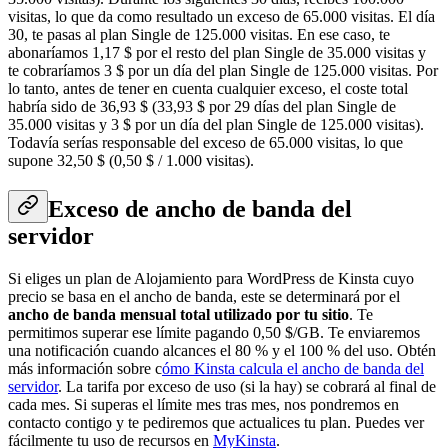
visitas, lo que da como resultado un exceso de 65.000 visitas. El día
30, te pasas al plan Single de 125.000 visitas. En ese caso, te
abonaríamos 1,17 $ por el resto del plan Single de 35.000 visitas y
te cobraríamos 3 $ por un día del plan Single de 125.000 visitas. Por
lo tanto, antes de tener en cuenta cualquier exceso, el coste total
habría sido de 36,93 $ (33,93 $ por 29 días del plan Single de
35.000 visitas y 3 $ por un día del plan Single de 125.000 visitas).
Todavía serías responsable del exceso de 65.000 visitas, lo que
supone 32,50 $ (0,50 $ / 1.000 visitas).
Exceso de ancho de banda del
servidor
Si eliges un plan de Alojamiento para WordPress de Kinsta cuyo
precio se basa en el ancho de banda, este se determinará por el
ancho de banda mensual total utilizado por tu sitio
. Te
permitimos superar ese límite pagando 0,50 $/GB. Te enviaremos
una notificación cuando alcances el 80 % y el 100 % del uso. Obtén
más información sobre c
ómo Kinsta calcula el ancho de banda del
servidor
. La tarifa por exceso de uso (si la hay) se cobrará al final de
cada mes. Si superas el límite mes tras mes, nos pondremos en
contacto contigo y te pediremos que actualices tu plan. Puedes ver
fácilmente tu uso de recursos en
MyKinsta
.