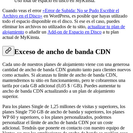
de un exceso extremo, nos reservamos el derecho a limitar
temporalmente el acceso al sitio o a un recurso alojado en nuestros
servidores hasta que el exceso se haya resuelto de forma aceptable.
¿Este artículo te ha resultado útil?
sí
no
Excesos
Notificaciones por Excesos
Exceso de Visitas
Las Actualizaciones No se Aplican Retroactivamente
Exceso de ancho de banda del servidor
Exceso de Espacio en Disco
Ejemplo de Cálculo de Exceso de Disco
Comprueba el Uso Total de Espacio en Disco
Exceso de ancho de banda CDN
Sobrecostes Extremos
Español
© 2013 - 2026 Kinsta Inc. Todos los derechos reservados. Kinsta®,